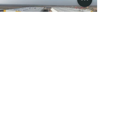
JANKOVICH HOTEL
Previous project
Next project
JIC